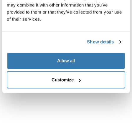
Especificaciones técnicas
Toggle techspec
may combine it with other information that you’ve
provided to them or that they’ve collected from your use
of their services.
Instrucciones
Toggle guides and instructions
Show details
Allow all
Customize