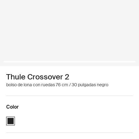
Thule Crossover 2
bolso de lona con ruedas 76 cm / 30 pulgadas negro
Color
Thule Crossover 2 wheeled duffel 76cm/30" Negro (selected)