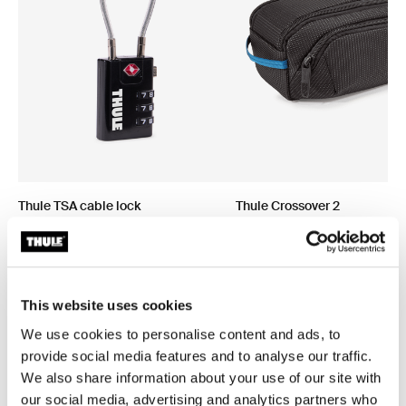
Thule TSA cable lock
Thule Crossover 2
candado TSA de cable
bolso para productos de aseo
personal negro
This website uses cookies
We use cookies to personalise content and ads, to
provide social media features and to analyse our traffic.
Todas las características
Toggle features
We also share information about your use of our site with
our social media, advertising and analytics partners who