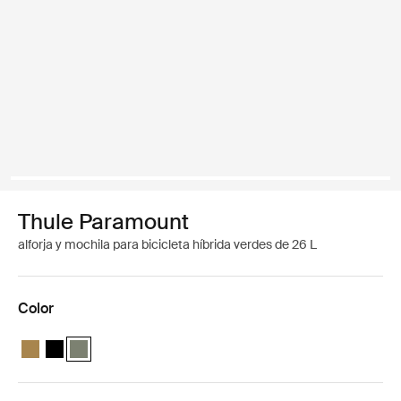
Thule Paramount
alforja y mochila para bicicleta híbrida verdes de 26 L
Color
Thule Paramount Hybrid Pannier 26L Nutria brown
Thule Paramount Hybrid Pannier 26L Negro
Thule Paramount Hybrid Pannier 26L Verde suave (selecte