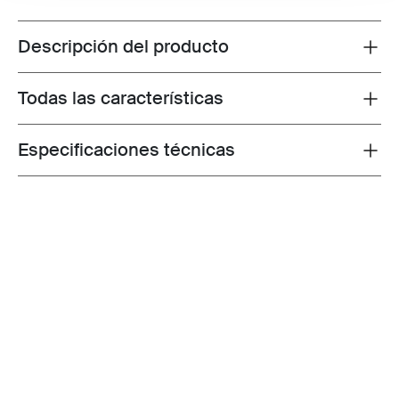
Descripción del producto
Toggle overview
Todas las características
Toggle features
Especificaciones técnicas
Toggle techspec