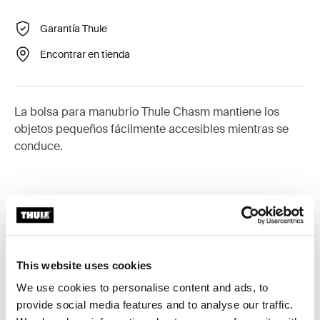
Garantía Thule
Encontrar en tienda
La bolsa para manubrio Thule Chasm mantiene los
objetos pequeños fácilmente accesibles mientras se
conduce.
Descripción del producto
Toggle overview
This website uses cookies
Todas las características
Toggle features
We use cookies to personalise content and ads, to
provide social media features and to analyse our traffic.
Toggle techspec