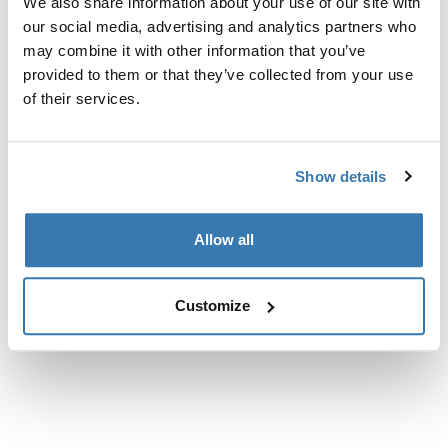
Especificaciones técnicas
We also share information about your use of our site with
our social media, advertising and analytics partners who
may combine it with other information that you’ve
provided to them or that they’ve collected from your use
of their services.
Show details
Allow all
Customize