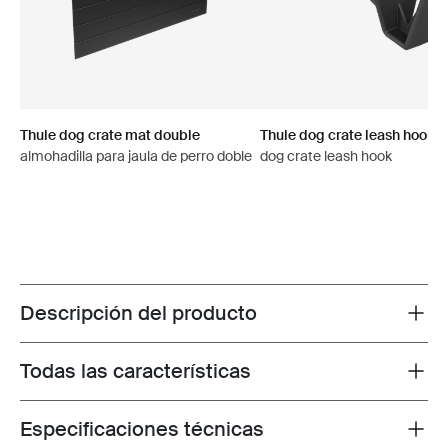
Thule dog crate mat double
Thule dog crate leash hook
almohadilla para jaula de perro doble
dog crate leash hook
Descripción del producto
Toggle overview
Todas las características
Toggle features
Especificaciones técnicas
Toggle techspec