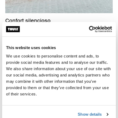
Confort silencioso
Thule Allax doble no solo es seguro y fácil de usar, sino
que también es silencioso. Esto garantiza que tú y tus
perros no se vean perturbados por ruidos de traqueteo
innecesarios mientras conduces.
This website uses cookies
We use cookies to personalise content and ads, to
provide social media features and to analyse our traffic.
We also share information about your use of our site with
our social media, advertising and analytics partners who
may combine it with other information that you’ve
provided to them or that they’ve collected from your use
of their services.
Show details