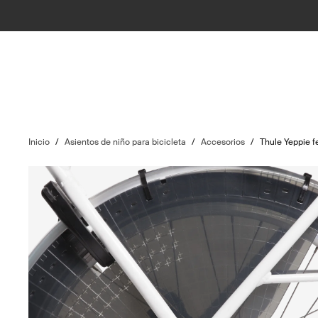
Inicio
/
Asientos de niño para bicicleta
/
Accesorios
/
Thule Yeppie f