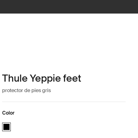
Thule Yeppie feet
protector de pies gris
Color
Thule Yeppie feet Negro (selected)