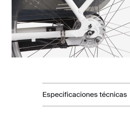
Especificaciones técnicas
Toggle techspec