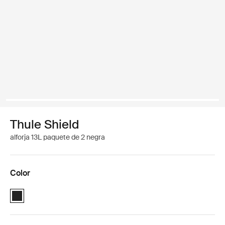
Thule Shield
alforja 13L paquete de 2 negra
Color
Thule Shield pannier 13L Negro (selected)