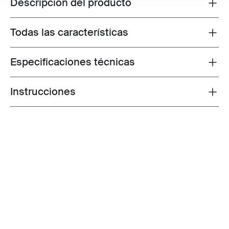
Descripción del producto
Toggle overview
Todas las características
Toggle features
Especificaciones técnicas
Toggle techspec
Instrucciones
Toggle guides and instructions