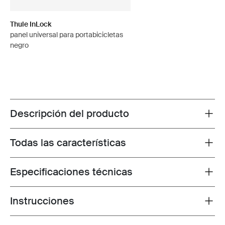
Thule InLock
panel universal para portabicicletas
negro
Descripción del producto
Toggle overview
Todas las características
Toggle features
Especificaciones técnicas
Toggle techspec
Instrucciones
Toggle guides and instructions