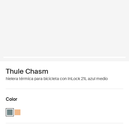
Thule Chasm
hielera térmica para bicicleta con InLock 21L azul medio
Color
Thule Chasm cooler with InLock 21L Azul medio (selected)
Thule Chasm cooler with InLock 21L Naranja polvoriento