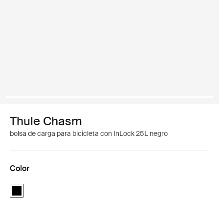
Thule Chasm
bolsa de carga para bicicleta con InLock 25L negro
Color
Thule Chasm cargo bin with InLock 25L Negro (selected)