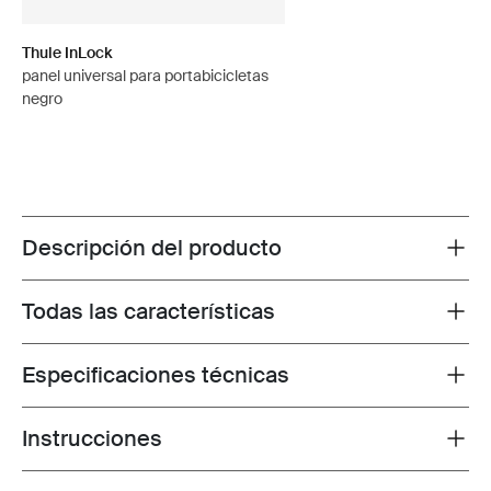
Thule InLock
panel universal para portabicicletas
negro
Descripción del producto
Toggle overview
Todas las características
Toggle features
Especificaciones técnicas
Toggle techspec
Instrucciones
Toggle guides and instructions