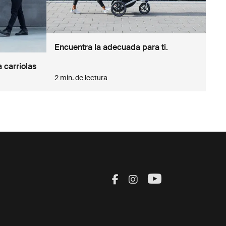
Encuentra la adecuada para ti.
 carriolas
2 min. de lectura
Visit Thule on Facebook
Visit Thule on Inst
Visit Thule on