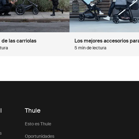
de las carriolas
Los mejores accesorios para
ctura
5 min de lectura
l
Thule
Esto es Thule
s
Oportunidades