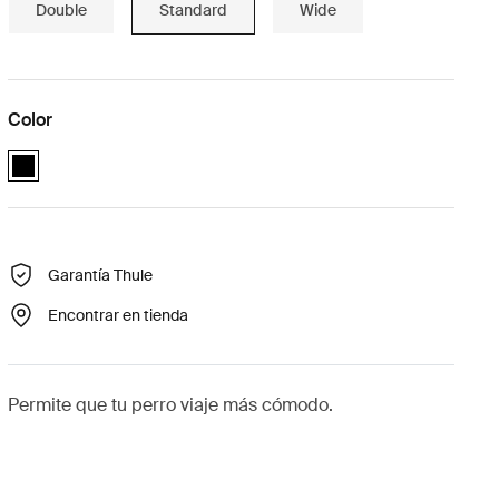
Double
Standard
Wide
Color
Thule Dog Mat Standard Negro (selected)
Garantía Thule
Encontrar en tienda
Permite que tu perro viaje más cómodo.