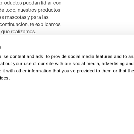
productos puedan lidiar con
e todo, nuestros productos
as mascotas y para las
ontinuación, te explicamos
 que realizamos.
s
ise content and ads, to provide social media features and to anal
about your use of our site with our social media, advertising and
t with other information that you’ve provided to them or that the
ices.
Pruebas de conducción
 de uso y desgaste
P
Pruebas que se realizar para
 especializadas que se
Se
asegurar que el perro se
n para evaluar los
r
mantenga seguro en el