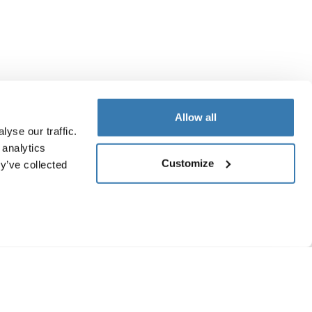
Allow all
yse our traffic.
 analytics
Customize
y’ve collected
ruebas de durabilidad
 realizan para evaluar el
endimiento en posibles