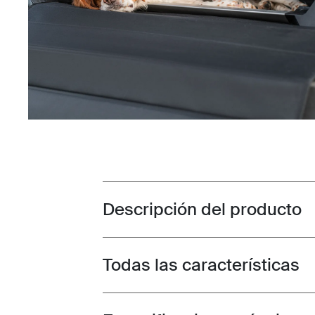
Descripción del producto
Toggle overview
Todas las características
Toggle features