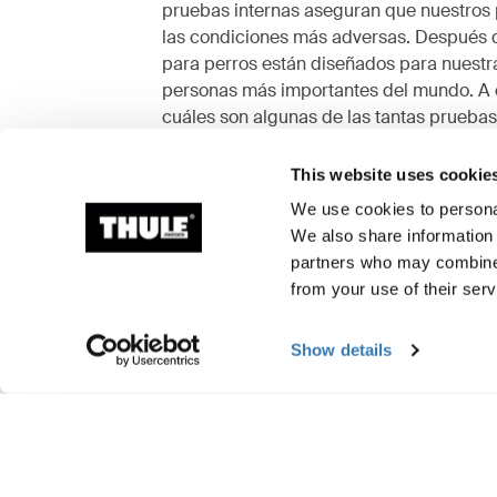
pruebas internas aseguran que nuestros 
las condiciones más adversas. Después d
para perros están diseñados para nuestr
personas más importantes del mundo. A c
cuáles son algunas de las tantas pruebas
Explora el centro de pruebas de Thule
This website uses cookie
We use cookies to personal
We also share information 
partners who may combine i
from your use of their serv
Show details
Pruebas de choque
Pruebas
Nuestros productos de
Pruebas
transporte para perros se
realiza