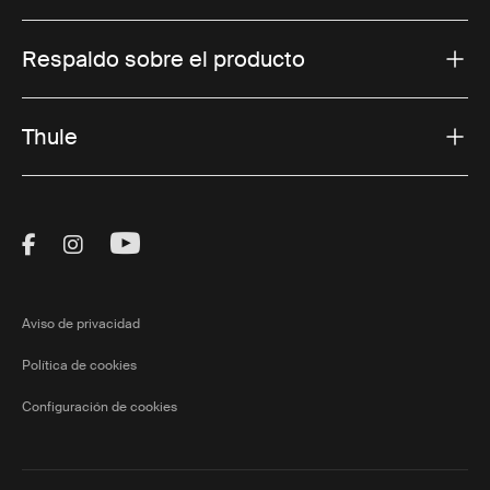
Respaldo sobre el producto
Thule
Visit Thule on Facebook (external link)
Visit Thule on Instagram (external link)
Visit Thule on Youtube (external lin
Aviso de privacidad
Política de cookies
Configuración de cookies