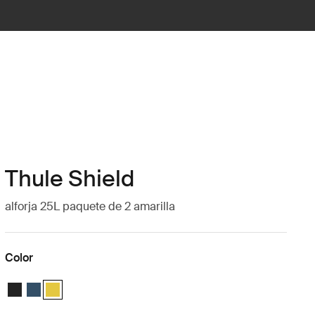
Thule Shield
alforja 25L paquete de 2 amarilla
Color
Thule Shield Pannier 25L Negro
Thule Shield pannier 25L Azul
Thule Shield pannier 25L Amarillo (selected)