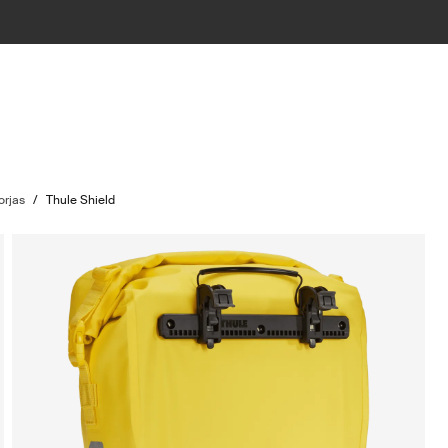
orjas
/
Thule Shield