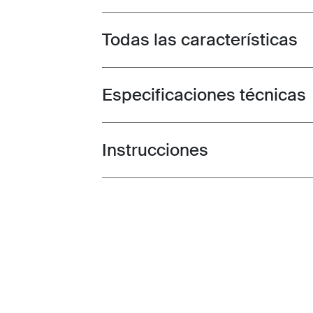
Todas las características
Toggle features
Especificaciones técnicas
Toggle techspec
Instrucciones
Toggle guides and instructions