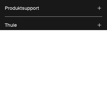
Produktsupport
Thule
Vertrieb
Visit Thule on Facebook (external link)
Visit Thule on Instagram (external link)
Visit Thule on Youtube (external lin
Akzeptierte Zahlungsmöglichkeiten