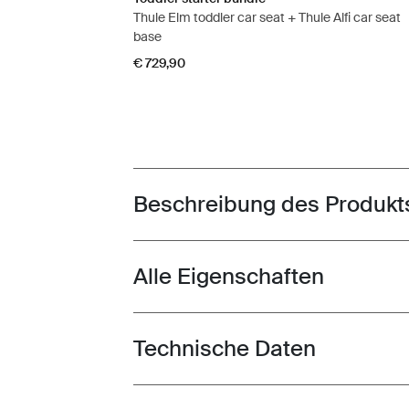
Thule Elm toddler car seat + Thule Alfi car seat
base
€ 729,90
Beschreibung des Produkt
Toggle overview
Alle Eigenschaften
Toggle features
Technische Daten
Toggle techspec