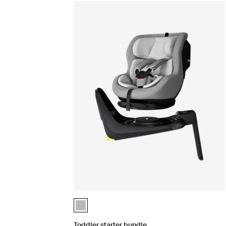
Toddler starter bundle Hellgrau (selected)
Toddler starter bundle