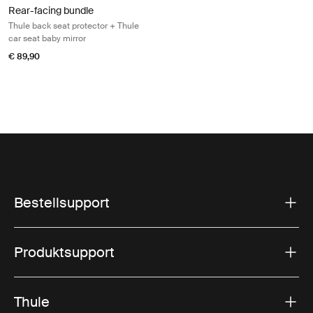
Rear-facing bundle
Thule back seat protector + Thule
car seat baby mirror
€ 89,90
Bestellsupport
Produktsupport
Thule