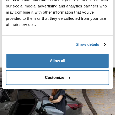
Thule Maple infant car seat in
€ 1.554,80
seat adapter for Maxi-Cosi®
black + Thule Urban Glide 3 car
our social media, advertising and analytics partners who
seat adapter for Maxi-Cosi®
may combine it with other information that you’ve
provided to them or that they’ve collected from your use
Newborn weather-proof bundle Thule Maple boot cover + Thule infant ca
Newborn weather-proof bundle Schwarz (selected)
Newborn weather-proof bundle Hellgrau
Newborn weather-proof bundle Mittelblau
of their services.
Newborn weather-proof
bundle
Thule Maple boot cover + Thule
Show details
infant car seat rain cover
€ 84,90
Allow all
Customize