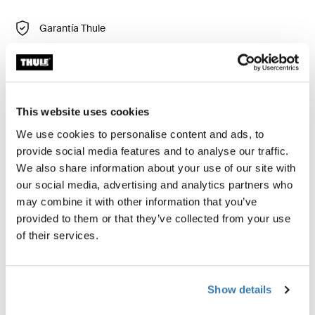
Garantía Thule
Encontrar en tienda
Thule Courier Dog Trailer Kit proporciona un viaje
This website uses cookies
seguro y cómodo para tu perro. Hace que tu remolque
We use cookies to personalise content and ads, to
Thule Courier sea aún más versátil, lo que facilita que tú
provide social media features and to analyse our traffic.
y tu amigo de cuatro patas vivan una vida activa al aire
We also share information about your use of our site with
libre y descubran juntos lugares nuevos y
our social media, advertising and analytics partners who
emocionantes.
may combine it with other information that you’ve
provided to them or that they’ve collected from your use
of their services.
Solo es compatible con Thule Courier
Más información
Show details