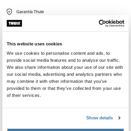
Garantía Thule
Encontrar en tienda
This website uses cookies
Thule Courier Dog Trailer Kit proporciona un viaje
seguro y cómodo para tu perro. Hace que tu remolque
We use cookies to personalise content and ads, to
Thule Courier sea aún más versátil, lo que facilita que tú
provide social media features and to analyse our traffic.
y tu amigo de cuatro patas vivan una vida activa al aire
We also share information about your use of our site with
libre y descubran juntos lugares nuevos y
our social media, advertising and analytics partners who
emocionantes.
may combine it with other information that you’ve
provided to them or that they’ve collected from your use
of their services.
Solo es compatible con Thule Courier
Más información
Show details