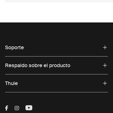
Soporte
Respaldo sobre el producto
Thule
Visit Thule on Facebook (external link)
Visit Thule on Instagram (external link)
Visit Thule on Youtube (external lin