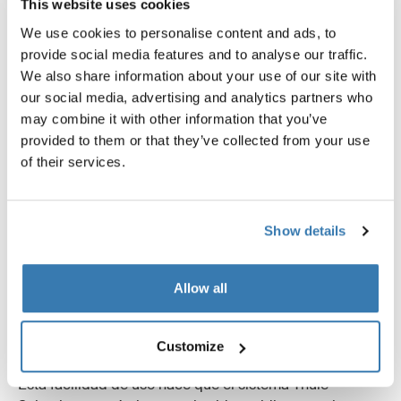
This website uses cookies
conforme cambian las condiciones.
We use cookies to personalise content and ads, to
provide social media features and to analyse our traffic.
We also share information about your use of our site with
El sistema Thule Subsola está diseñado
our social media, advertising and analytics partners who
may combine it with other information that you’ve
para una instalación sencilla
provided to them or that they’ve collected from your use
Los paneles se fijan de forma intuitiva al toldo, ya sea
of their services.
mediante el riel del toldo en la parte frontal o el
travesaño tensor en el lateral, y se conectan entre sí con
cierres integrados. Los postes de soporte telescópicos
Show details
facilitan el ajuste preciso de ángulos y altura
Una vez colocados, los ajustes son rápidos y sencillos:
Allow all
Ajusta los paneles conforme se mueve el sol
Abre o cierra secciones según lo necesites
Reconfigura la instalación sin tener que empezar de
Customize
cero
Esta facilidad de uso hace que el sistema Thule