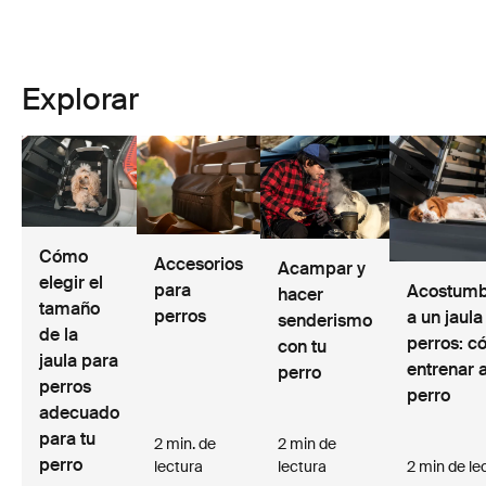
Explorar
Cómo
Accesorios
Acampar y
elegir el
para
Acostumb
hacer
tamaño
perros
a un jaula
senderismo
de la
perros: 
con tu
jaula para
entrenar a
perro
perros
perro
adecuado
para tu
2 min. de
2 min de
perro
lectura
lectura
2 min de le