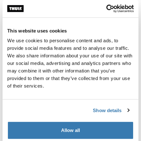
Garantía Thule
This website uses cookies
Encontrar en tienda
We use cookies to personalise content and ads, to
provide social media features and to analyse our traffic.
We also share information about your use of our site with
Agrega paredes a tu toldo Thule Approach 2 para crear
our social media, advertising and analytics partners who
un anexo privado y protegido contra el clima.
may combine it with other information that you’ve
provided to them or that they’ve collected from your use
of their services.
Descripción del producto
Toggle overview
Show details
Todas las características
Toggle features
Allow all