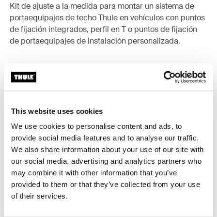
Kit de ajuste a la medida para montar un sistema de
portaequipajes de techo Thule en vehículos con puntos
de fijación integrados, perfil en T o puntos de fijación
de portaequipajes de instalación personalizada.
Todas las características
Toggle features
This website uses cookies
We use cookies to personalise content and ads, to
Especificaciones técnicas
Toggle techspec
provide social media features and to analyse our traffic.
We also share information about your use of our site with
Instrucciones
Toggle guides and instructions
our social media, advertising and analytics partners who
may combine it with other information that you’ve
provided to them or that they’ve collected from your use
of their services.