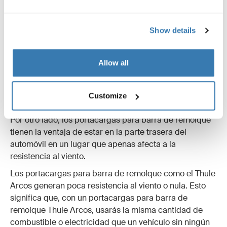
Aerodinámica
Show details
Los baúles de techo están diseñados para ser tan
Allow all
aerodinámicos como sea posible y Thule diseña
algunos de los baúles más aerodinámicos del mercado.
Son la opción ideal para los vehículos que pueden
Customize
llevar carga en el techo.
Por otro lado, los portacargas para barra de remolque
tienen la ventaja de estar en la parte trasera del
automóvil en un lugar que apenas afecta a la
resistencia al viento.
Los portacargas para barra de remolque como el Thule
Arcos generan poca resistencia al viento o nula. Esto
significa que, con un portacargas para barra de
remolque Thule Arcos, usarás la misma cantidad de
combustible o electricidad que un vehículo sin ningún