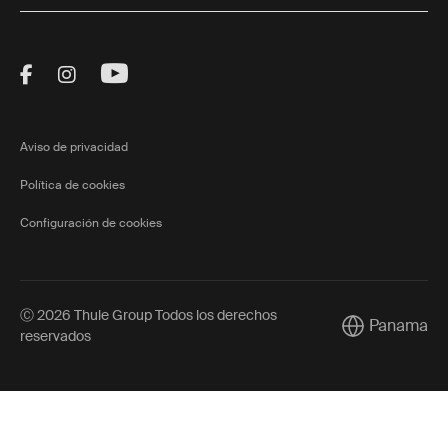
Visit Thule on Facebook (external link)
Visit Thule on Instagram (external link)
Visit Thule on Youtube (external lin
Aviso de privacidad
Política de cookies
Configuración de cookies
Ⓒ 2026 Thule Group Todos los derechos
Panama
Current marke
reservados