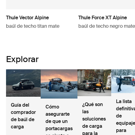
Thule Vector Alpine
Thule Force XT Alpine
baúl de techo titan mate
baúl de techo negro mate
Explorar
La lista
¿Qué son
Guía del
Cómo
definitiv
las
comprador
asegurarte
de
soluciones
de baúl de
de que un
equipaj
de carga
carga
portacargas
para
para la