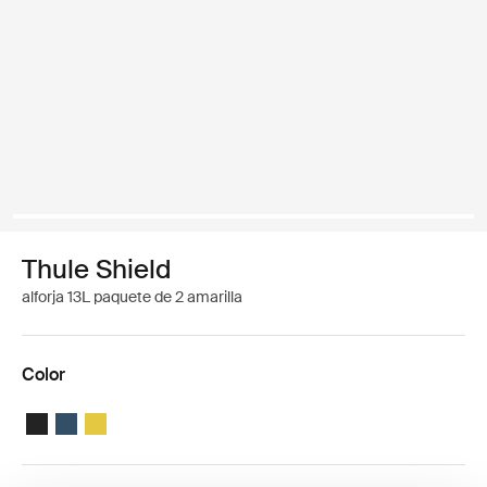
Thule Shield
alforja 13L paquete de 2 amarilla
Color
Thule Shield pannier 13L Negro
Thule Shield pannier 13L Azul
Thule Shield pannier 13L Amarillo