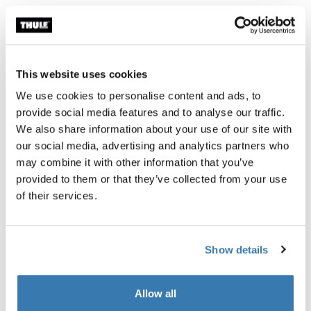
Garantía Thule
Encontrar en tienda
This website uses cookies
We use cookies to personalise content and ads, to
Este conjunto de alforjas a prueba de agua para viajes
provide social media features and to analyse our traffic.
de aventura viene con un sistema de fijación fácil de
We also share information about your use of our site with
usar, lo cual lo hace perfecto para cualquier viaje en
our social media, advertising and analytics partners who
bicicleta.
may combine it with other information that you’ve
provided to them or that they’ve collected from your use
of their services.
Descripción del producto
Toggle overview
Show details
Todas las características
Toggle features
Allow all