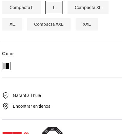
Compacta L
L
Compacta XL
XL
Compacta XXL
XXL
Color
Alu-Black (selected)
Garantía Thule
Encontrar en tienda