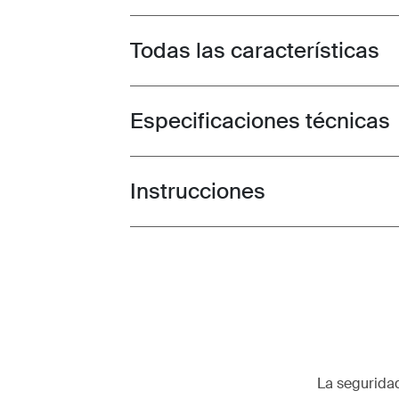
Todas las características
Toggle features
Especificaciones técnicas
Toggle techspec
Instrucciones
Toggle guides and instructions
La segurida