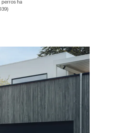
a perros ha
039)