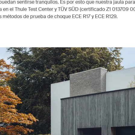
uedan sentirse tranquilos. Es por esto que nuestra jaula par
 en el Thule Test Center y TÜV SÜD (certificado Z1 013709 0
os métodos de prueba de choque ECE R17 y ECE R129.