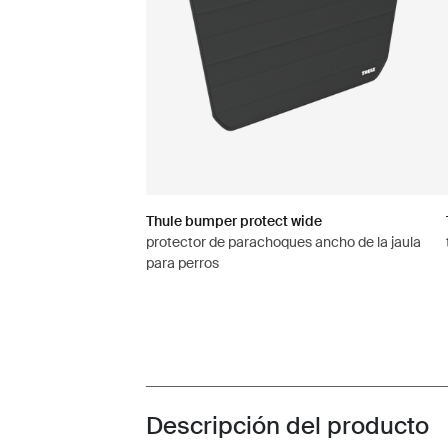
Thule bumper protect wide
protector de parachoques ancho de la jaula
para perros
Descripción del producto
Toggle overview