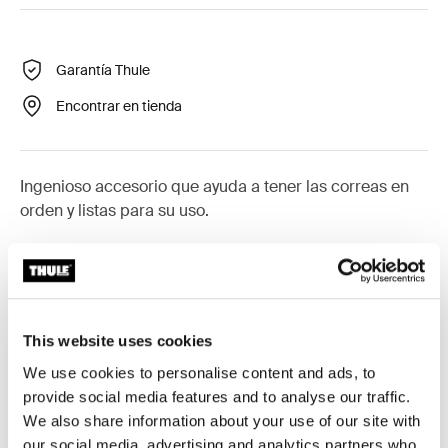
Garantía Thule
Encontrar en tienda
Ingenioso accesorio que ayuda a tener las correas en
orden y listas para su uso.
Todas las características
Toggle features
This website uses cookies
We use cookies to personalise content and ads, to
Especificaciones técnicas
Toggle techspec
provide social media features and to analyse our traffic.
We also share information about your use of our site with
our social media, advertising and analytics partners who