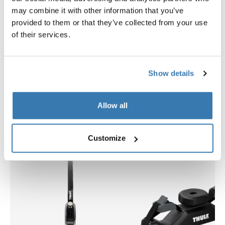
Instrucciones
Toggle guides and instructions
may combine it with other information that you’ve
provided to them or that they’ve collected from your use
of their services.
Show details
Productos relacionados
Allow all
Customize