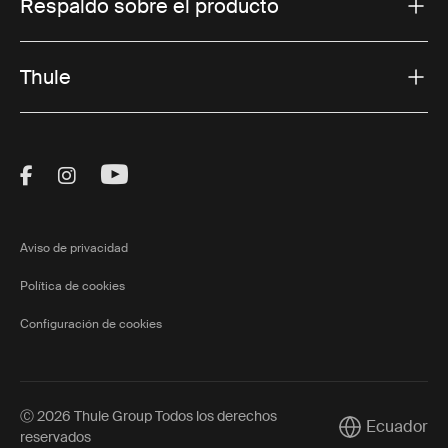
Respaldo sobre el producto
Thule
Visit Thule on Facebook (external link)
Visit Thule on Instagram (external link)
Visit Thule on Youtube (external lin
Aviso de privacidad
Política de cookies
Configuración de cookies
Ⓒ 2026 Thule Group Todos los derechos
Ecuador
Current market
reservados