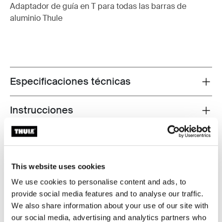
Adaptador de guía en T para todas las barras de
aluminio Thule
Especificaciones técnicas
Toggle techspec
Instrucciones
Toggle guides and instructions
Probados al límite
This website uses cookies
En el Thule Test Center™ ubicado en Hillerstorp,
We use cookies to personalise content and ads, to
Suecia, los productos son sometidos a pruebas
provide social media features and to analyse our traffic.
extremas. Nuestros sistemas de portaequipajes están
We also share information about your use of our site with
diseñados para cargar tus equipos y ser instalados de
our social media, advertising and analytics partners who
la forma más segura y firme posible. A continuación, te