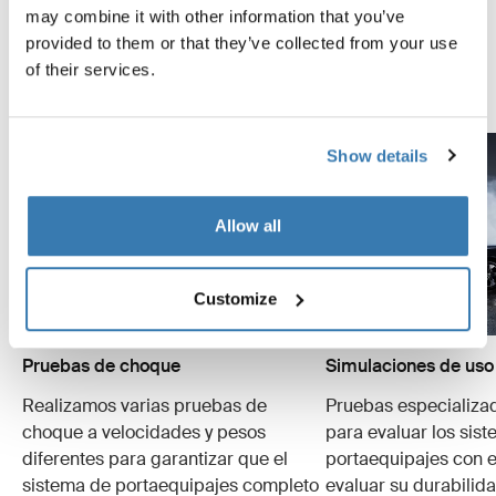
may combine it with other information that you’ve
contamos algunas de las tantas pruebas que
provided to them or that they’ve collected from your use
realizamos.
of their services.
Explora el Thule Test Center
Show details
Allow all
Customize
Pruebas de choque
Simulaciones de uso
Realizamos varias pruebas de
Pruebas especializa
choque a velocidades y pesos
para evaluar los sis
diferentes para garantizar que el
portaequipajes con e
sistema de portaequipajes completo
evaluar su durabilid