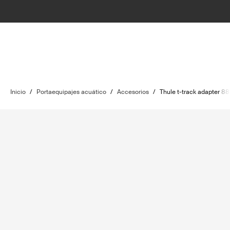
Inicio
/
Portaequipajes acuático
/
Accesorios
/
Thule t-track adapter 88