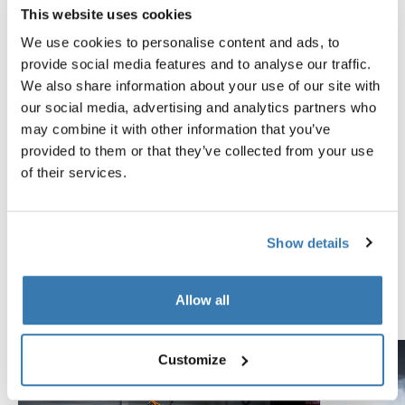
This website uses cookies
Instrucciones
Toggle guides and instructions
We use cookies to personalise content and ads, to
provide social media features and to analyse our traffic.
We also share information about your use of our site with
Probados al límite
our social media, advertising and analytics partners who
may combine it with other information that you’ve
En el Thule Test Center™ ubicado en Hillerstorp,
provided to them or that they’ve collected from your use
Suecia, los productos son sometidos a pruebas
of their services.
extremas. Nuestros sistemas de portaequipajes están
diseñados para cargar tus equipos y ser instalados de
la forma más segura y firme posible. A continuación, te
Show details
contamos algunas de las tantas pruebas que
realizamos.
Allow all
Explora el Thule Test Center
Customize