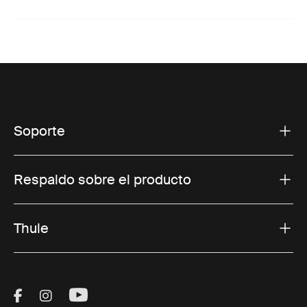
Soporte
Respaldo sobre el producto
Thule
Visit Thule on Facebook (external link)
Visit Thule on Instagram (external link)
Visit Thule on Youtube (external lin