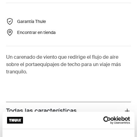
Garantía Thule
Encontrar en tienda
Un carenado de viento que redirige el flujo de aire
sobre el portaequipajes de techo para un viaje más
tranquilo.
Todas las características
Toggle features
Especificaciones técnicas
Toggle techspec