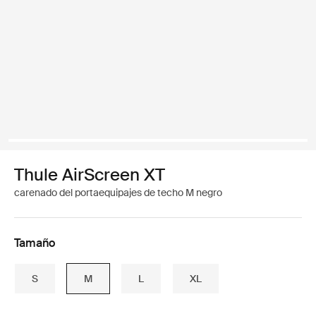
Thule AirScreen XT
carenado del portaequipajes de techo M negro
Tamaño
S
M
L
XL