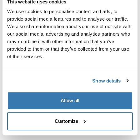
This website uses cookies
Kit de ajuste a la medida para montar un sistema de
portaequipajes de techo Thule en vehículos con puntos
We use cookies to personalise content and ads, to
de fijación integrados, perfil en T o puntos de fijación
provide social media features and to analyse our traffic.
de portaequipajes de instalación personalizada.
We also share information about your use of our site with
our social media, advertising and analytics partners who
may combine it with other information that you’ve
provided to them or that they’ve collected from your use
of their services.
Todas las características
Toggle features
Show details
Especificaciones técnicas
Toggle techspec
Allow all
Instrucciones
Toggle guides and instructions
Customize