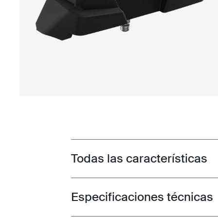
Todas las características
Toggle features
Especificaciones técnicas
Toggle techspec