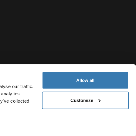
Allow all
yse our traffic.
 analytics
Customize
y’ve collected
Ecuador
Política de cookies
Configuración de cookies
Current market/S