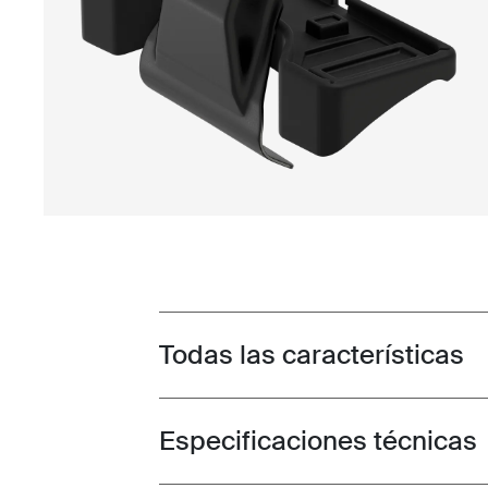
Todas las características
Toggle features
Especificaciones técnicas
Toggle techspec