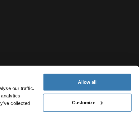
Allow all
yse our traffic.
 analytics
Customize
y’ve collected
Ecuador
Política de cookies
Configuración de cookies
Current market/S