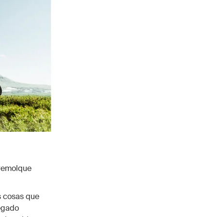
 remolque
s cosas que
legado