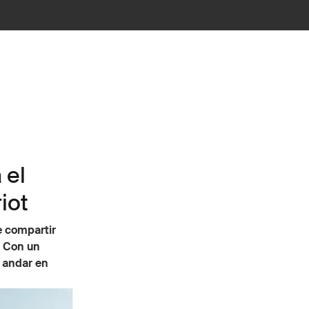
 el
iot
e compartir
. Con un
 andar en