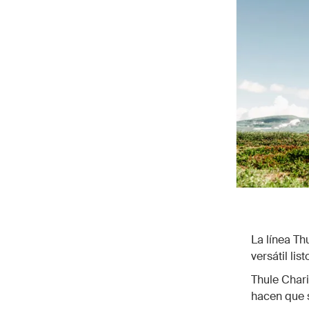
La línea Th
versátil lis
Thule Chari
hacen que s