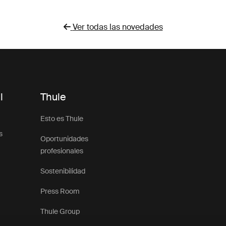
Ver todas las novedades
l
Thule
Esto es Thule
s
Oportunidades
profesionales
Sostenibilidad
Press Room
Thule Group