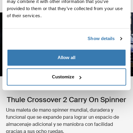
may combine it with other information that you’ve
sutil llevan a cada bolso a formar parte de un conjunto.
provided to them or that they’ve collected from your use
of their services.
Show details
Allow all
Customize
Thule Crossover 2 Carry On Spinner
Una maleta de mano spinner mundial, duradera y
funcional que se expande para lograr un espacio de
almacenaje adicional y se maniobra con facilidad
gracias a sus ocho ruedas.