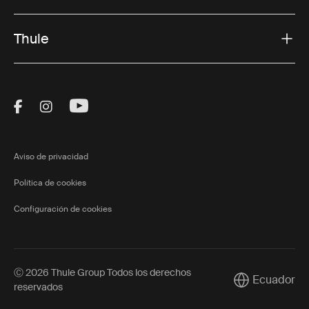
Thule
Visit Thule on Facebook (external link)
Visit Thule on Instagram (external link)
Visit Thule on Youtube (external lin
Aviso de privacidad
Política de cookies
Configuración de cookies
Ⓒ 2026 Thule Group Todos los derechos
Ecuador
Current market
reservados