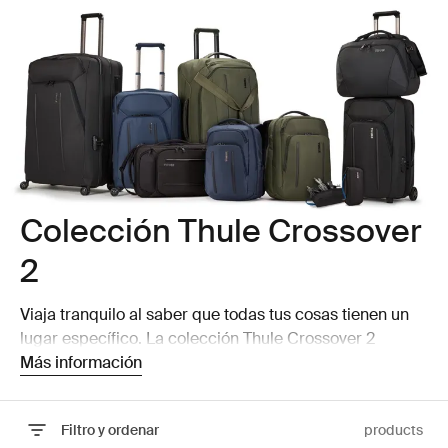
Colección Thule Crossover
2
Viaja tranquilo al saber que todas tus cosas tienen un
lugar específico. La colección Thule Crossover 2
presenta bolsillos y puntos de entrada ubicados
Más información
cuidadosamente para tener a mano lo que necesites
mientras mantienes todo lo demás guardado y seguro.
Filtro y ordenar
products