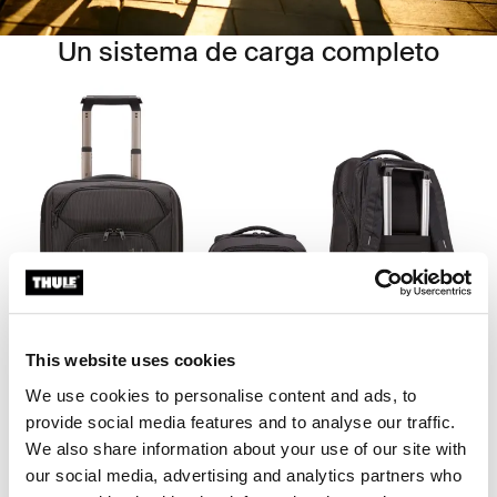
Un sistema de carga completo
This website uses cookies
We use cookies to personalise content and ads, to
Thule Crossover 2 es una colección de equipaje
provide social media features and to analyse our traffic.
resistente y de excelente apariencia con mochilas
We also share information about your use of our site with
combinables, tanto para recorridos diarios como para
our social media, advertising and analytics partners who
viajes. Las líneas definidas, los colores vivos y el diseño