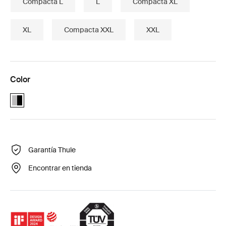
Compacta L
L
Compacta XL
XL
Compacta XXL
XXL
Color
Alu-Black (selected)
Garantía Thule
Encontrar en tienda