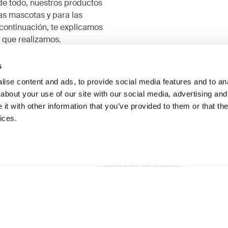
e todo, nuestros productos
as mascotas y para las
ontinuación, te explicamos
 que realizamos.
s
ise content and ads, to provide social media features and to anal
about your use of our site with our social media, advertising and
t with other information that you’ve provided to them or that the
ices.
Pruebas de conducción
 de uso y desgaste
P
Pruebas que se realizar para
 especializadas que se
Se
asegurar que el perro se
n para evaluar los
r
mantenga seguro en el
os para perros a lo largo
c
automóvil: giros bruscos,
mpo a fin de determinar su
p