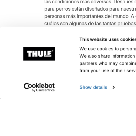
las condiciones más adversas. Después d
para perros están diseñados para nuestr
personas más importantes del mundo. A c
cuáles son algunas de las tantas pruebas
Explora el centro de pruebas de Thule
This website uses cookie
We use cookies to personal
We also share information 
partners who may combine i
from your use of their serv
Show details
Pruebas de choque
Pruebas
Nuestros productos de
Pruebas
transporte para perros se
realiza
someten a pruebas de choque,
product
incluida la certificación TÜV
del tie