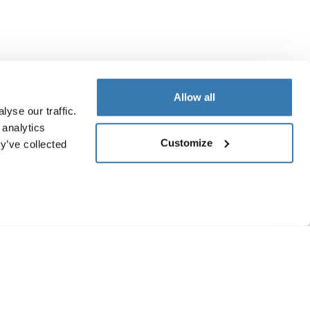
Allow all
yse our traffic.
 analytics
Customize
y’ve collected
ruebas de durabilidad
 realizan para evaluar el
endimiento en posibles
ondiciones como las que
odrías encontrar durante el uso