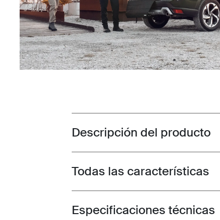
Descripción del producto
Toggle overview
Todas las características
Toggle features
Especificaciones técnicas
Toggle techspec