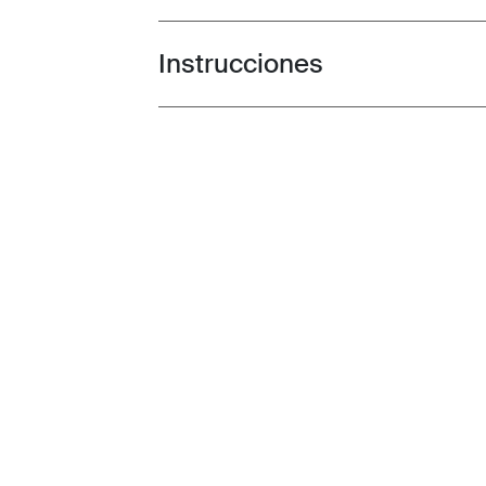
Instrucciones
Toggle guides and instructions