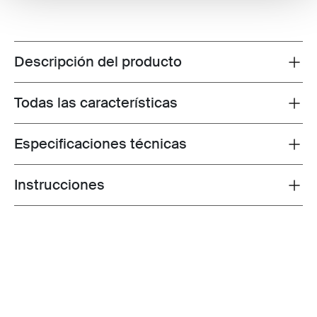
Descripción del producto
Toggle overview
Todas las características
Toggle features
Especificaciones técnicas
Toggle techspec
Instrucciones
Toggle guides and instructions