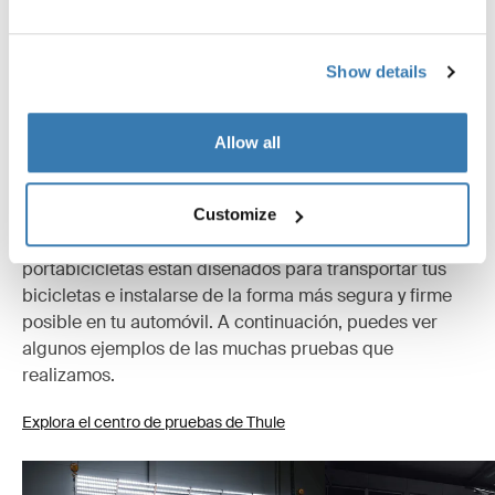
Especificaciones técnicas
Toggle techspec
Show details
Instrucciones
Toggle guides and instructions
Allow all
Probados al límite
En el Thule Test Center™ de Hillerstorp, Suecia, los
Customize
productos se someten a rigurosas pruebas. Nuestros
portabicicletas están diseñados para transportar tus
bicicletas e instalarse de la forma más segura y firme
posible en tu automóvil. A continuación, puedes ver
algunos ejemplos de las muchas pruebas que
realizamos.
Explora el centro de pruebas de Thule