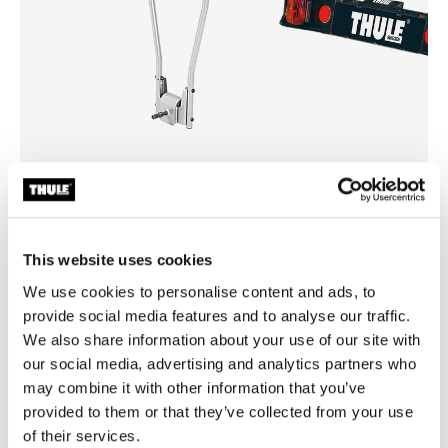
Thule HangOn
Thule light board
portabicicletas con barra de
tablero de luces negro
remolque para 3 bicicletas colgante
This website uses cookies
plateado
We use cookies to personalise content and ads, to
provide social media features and to analyse our traffic.
We also share information about your use of our site with
our social media, advertising and analytics partners who
may combine it with other information that you’ve
Todas las características
Toggle features
provided to them or that they’ve collected from your use
of their services.