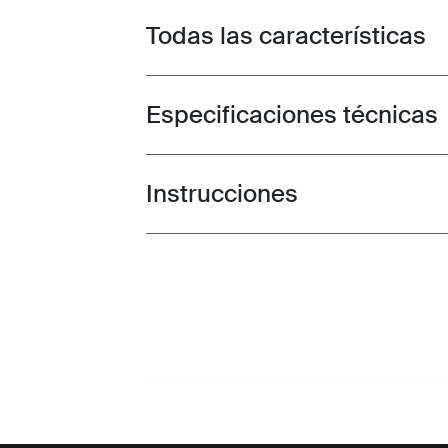
Todas las características
Toggle features
Especificaciones técnicas
Toggle techspec
Instrucciones
Toggle guides and instructions