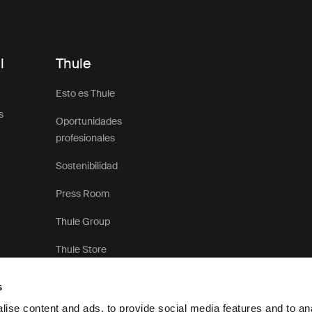
l
Thule
Esto es Thule
s
Oportunidades
profesionales
Sostenibilidad
Press Room
Thule Group
Thule Store
s
ise content and ads, to provide social media features and to anal