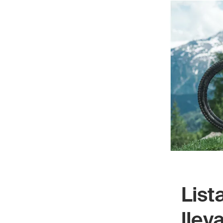
List
llev