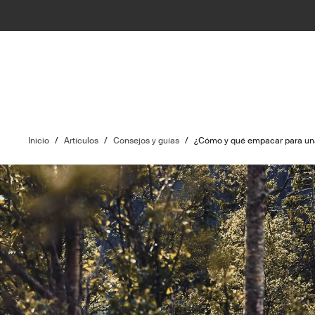
Inicio
/
Artículos
/
Consejos y guías
/
¿Cómo y qué empacar para una 