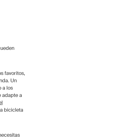
 pueden
s favoritos,
enda. Un
 a los
e adapte a
el
 bicicleta
necesitas