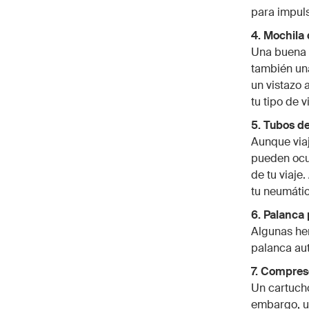
para impuls
4. Mochila 
Una buena 
también una
un vistazo 
tu tipo de v
5. Tubos d
Aunque viaj
pueden ocur
de tu viaj
tu neumátic
6. Palanca
Algunas her
palanca aut
7. Compres
Un cartucho
embargo, u