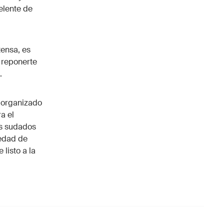
elente de
tensa, es
 reponerte
.
r organizado
a el
os sudados
iedad de
listo a la