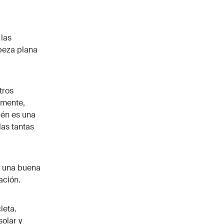
 las
beza plana
tros
amente,
ién es una
as tantas
e una buena
ación.
leta.
olar y