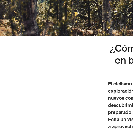
¿Cóm
en b
El ciclism
exploración
nuevos com
descubrimie
preparado 
Echa un vis
a aprovech