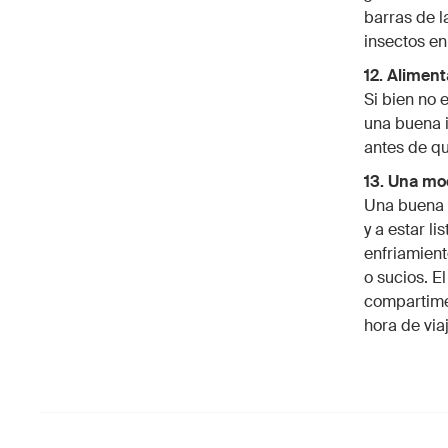
barras de l
insectos en
12. Alimen
Si bien no 
una buena 
antes de qu
13. Una mo
Una buena m
y a estar l
enfriamient
o sucios. E
compartimen
hora de viaj