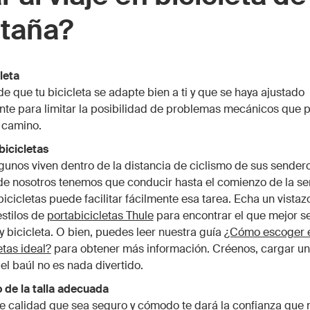
taña?
leta
e que tu bicicleta se adapte bien a ti y que se haya ajustado
nte para limitar la posibilidad de problemas mecánicos que
l camino.
bicicletas
gunos viven dentro de la distancia de ciclismo de sus sendero
de nosotros tenemos que conducir hasta el comienzo de la s
icicletas puede facilitar fácilmente esa tarea. Echa un vistazo
estilos de
portabicicletas Thule
para encontrar el que mejor s
 y bicicleta. O bien, puedes leer nuestra guía
¿Cómo escoger 
etas ideal?
para obtener más información. Créenos, cargar una
el baúl no es nada divertido.
 de la talla adecuada
 calidad que sea seguro y cómodo te dará la confianza que 