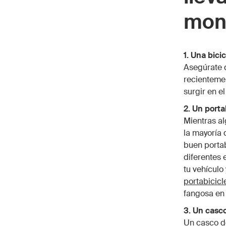
mon
1. Una bicic
Asegúrate d
recienteme
surgir en e
2. Un porta
Mientras al
la mayoría 
buen portab
diferentes 
tu vehículo
portabicicl
fangosa en 
3. Un casco
Un casco de