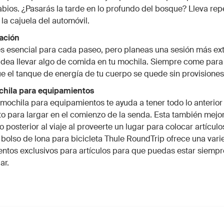
abios. ¿Pasarás la tarde en lo profundo del bosque? Lleva rep
 la cajuela del automóvil.
tación
es esencial para cada paseo, pero planeas una sesión más ex
idea llevar algo de comida en tu mochila. Siempre come para
e el tanque de energía de tu cuerpo se quede sin provisiones
chila para equipamientos
ochila para equipamientos te ayuda a tener todo lo anterio
isto para largar en el comienzo de la senda. Esta también mejor
o posterior al viaje al proveerte un lugar para colocar artícul
l bolso de lona para bicicleta Thule RoundTrip ofrece una var
tos exclusivos para artículos para que puedas estar siempre 
ar.