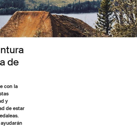
ntura
ta de
e con la
stas
ad y
ad de estar
edaleas.
e ayudarán