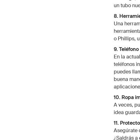
un tubo nue
8. Herrami
Una herrami
herramienta
o Phillips, 
9. Teléfono
En la actua
teléfonos i
puedes llam
buena mane
aplicacione
10. Ropa i
A veces, pu
idea guarda
11. Protect
Asegúrate d
¿Saldrás a 