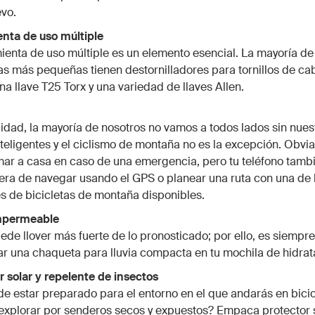
vo.
enta de uso múltiple
enta de uso múltiple es un elemento esencial. La mayoría de
s más pequeñas tienen destornilladores para tornillos de ca
una llave T25 Torx y una variedad de llaves Allen.
lidad, la mayoría de nosotros no vamos a todos lados sin nues
nteligentes y el ciclismo de montaña no es la excepción. Obvi
ar a casa en caso de una emergencia, pero tu teléfono tamb
ra de navegar usando el GPS o planear una ruta con una de l
s de bicicletas de montaña disponibles.
mpermeable
ede llover más fuerte de lo pronosticado; por ello, es siempr
r una chaqueta para lluvia compacta en tu mochila de hidrat
or solar y repelente de insectos
e estar preparado para el entorno en el que andarás en bicic
explorar por senderos secos y expuestos? Empaca protector s