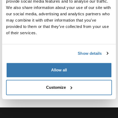
provide social media features and to analyse our traffic.
We also share information about your use of our site with
¿Por qué elegir un asiento de
our social media, advertising and analytics partners who
bicicleta para niños montado
may combine it with other information that you’ve
provided to them or that they’ve collected from your use
en la parte delantera?
of their services.
Un asiento de bicicleta para niños montado en la parte
delantera ofrece numerosos beneficios tanto para los
padres como para los niños. Colocar a su hijo en la
Show details
parte delantera crea una experiencia compartida, lo
que permite una fácil comunicación durante su viaje.
Allow all
Con su hijo directamente a la vista, puede vigilarlo en
todo momento, garantizando su seguridad y
comodidad.
Mostrar más
Customize
Seguridad y comodidad
primero