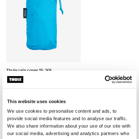
Thule rain cover 15-30L
cubierta para lluvia 15 - 13L azul Thule
This website uses cookies
We use cookies to personalise content and ads, to
Todas las características
Toggle features
provide social media features and to analyse our traffic.
We also share information about your use of our site with
our social media, advertising and analytics partners who
Especificaciones técnicas
Toggle techspec