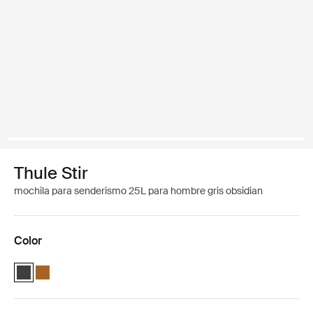
Thule Stir
mochila para senderismo 25L para hombre gris obsidian
Color
Thule Stir 25L men's Negro obsidiana (selected)
Thule Stir 25L men's Wood Thrush