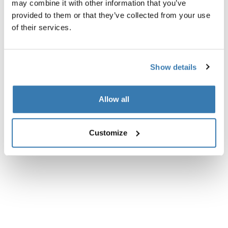
may combine it with other information that you’ve
provided to them or that they’ve collected from your use
Instrucciones
Toggle guides and instructions
of their services.
Show details
Allow all
Customize