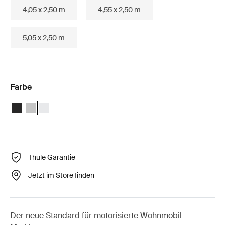
4,05 x 2,50 m
4,55 x 2,50 m
5,05 x 2,50 m
Farbe
Thule Omnistor 5200 Motorized (3.55x2.50) Anthrazit
Thule Omnistor 5200 Motorized (3.55x2.50) Eloxiert (selected)
Thule Omnistor 5200 Motorized (3.55x2.50) Weiß
Thule Garantie
Jetzt im Store finden
Der neue Standard für motorisierte Wohnmobil-