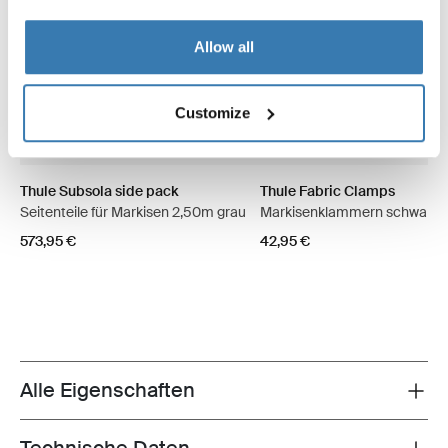
Allow all
Customize
Thule Subsola side pack
Thule Fabric Clamps
Seitenteile für Markisen 2,50m grau
Markisenklammern schwarz
573,95 €
42,95 €
Alle Eigenschaften
Toggle features
Toggle techspec