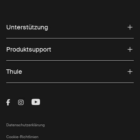
Unterstützung
Produktsupport
Thule
Visit Thule on Facebook (external link)
Visit Thule on Instagram (external link)
Visit Thule on Youtube (external lin
Datenschutzerklärung
Cookie-Richtlinien